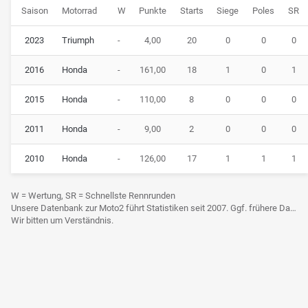
Saison
Motorrad
W
Punkte
Starts
Siege
Poles
SR
2023
Triumph
-
4,00
20
0
0
0
2016
Honda
-
161,00
18
1
0
1
2015
Honda
-
110,00
8
0
0
0
2011
Honda
-
9,00
2
0
0
0
2010
Honda
-
126,00
17
1
1
1
W = Wertung, SR = Schnellste Rennrunden
Unsere Datenbank zur Moto2 führt Statistiken seit 2007. Ggf. frühere Daten sind derzeit noch nicht berücksichtigt.
Wir bitten um Verständnis.