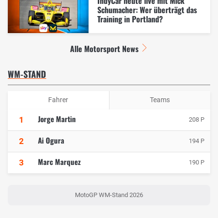
IndyCar heute live mit Mick
Schumacher: Wer überträgt das
Training in Portland?
Alle Motorsport News
WM-STAND
Fahrer
Teams
Jorge Martin
1
208 P
Ai Ogura
2
194 P
Marc Marquez
3
190 P
MotoGP WM-Stand 2026