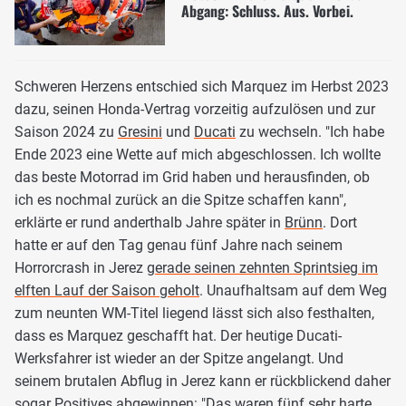
Abgang: Schluss. Aus. Vorbei.
Schweren Herzens entschied sich Marquez im Herbst 2023
dazu, seinen Honda-Vertrag vorzeitig aufzulösen und zur
Saison 2024 zu
Gresini
und
Ducati
zu wechseln. "Ich habe
Ende 2023 eine Wette auf mich abgeschlossen. Ich wollte
das beste Motorrad im Grid haben und herausfinden, ob
ich es nochmal zurück an die Spitze schaffen kann",
erklärte er rund anderthalb Jahre später in
Brünn
. Dort
hatte er auf den Tag genau fünf Jahre nach seinem
Horrorcrash in Jerez
gerade seinen zehnten Sprintsieg im
elften Lauf der Saison geholt
. Unaufhaltsam auf dem Weg
zum neunten WM-Titel liegend lässt sich also festhalten,
dass es Marquez geschafft hat. Der heutige Ducati-
Werksfahrer ist wieder an der Spitze angelangt. Und
seinem brutalen Abflug in Jerez kann er rückblickend daher
sogar Positives abgewinnen: "Das waren fünf sehr harte