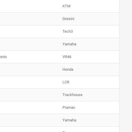
KTM
Gresini
Tech3
Yamaha
onio
VR46
Honda
LCR
Trackhouse
Pramac
Yamaha