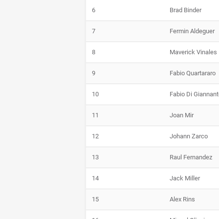
6
Brad Binder
7
Fermin Aldeguer
8
Maverick Vinales
9
Fabio Quartararo
10
Fabio Di Giannant
11
Joan Mir
12
Johann Zarco
13
Raul Fernandez
14
Jack Miller
15
Alex Rins