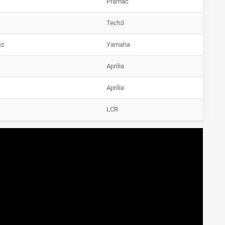
Pramac
Tech3
ez
Yamaha
Aprilia
Aprilia
LCR