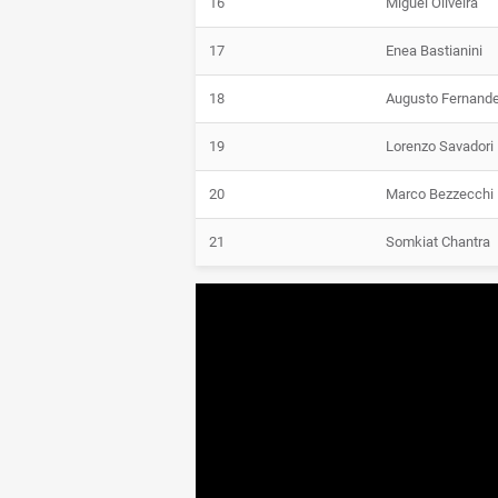
16
Miguel Oliveira
17
Enea Bastianini
18
Augusto Fernand
19
Lorenzo Savadori
20
Marco Bezzecchi
21
Somkiat Chantra