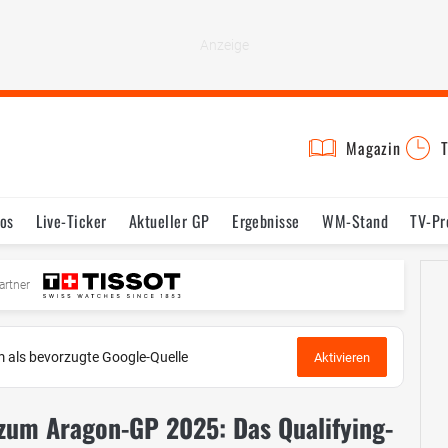
Magazin
T
os
Live-Ticker
Aktueller GP
Ergebnisse
WM-Stand
TV-P
mine
Testfahrten
Reglement
Bilder
artner
 als bevorzugte Google-Quelle
Aktivieren
zum Aragon-GP 2025: Das Qualifying-