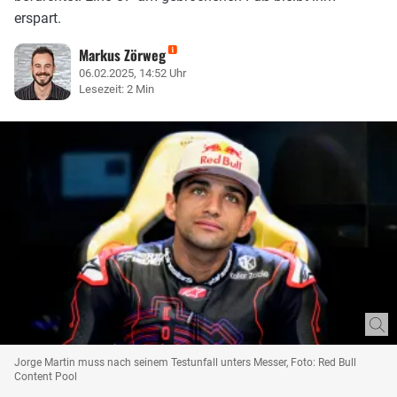
erspart.
Markus Zörweg
06.02.2025, 14:52 Uhr
Lesezeit: 2 Min
Jorge Martin muss nach seinem Testunfall unters Messer, Foto: Red Bull
Content Pool