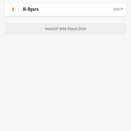
Ai Ogura
3
203 P
MotoGP WM-Stand 2026