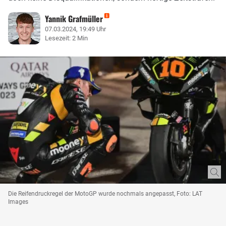
Yannik Grafmüller
07.03.2024, 19:49 Uhr
Lesezeit: 2 Min
Die Reifendruckregel der MotoGP wurde nochmals angepasst, Foto: LAT
Images