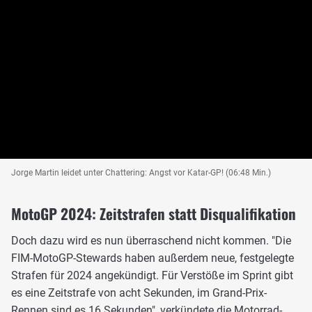
Jorge Martin leidet unter Chattering: Angst vor Katar-GP! (06:48 Min.)
MotoGP 2024: Zeitstrafen statt Disqualifikation
Doch dazu wird es nun überraschend nicht kommen. "Die
FIM-MotoGP-Stewards haben außerdem neue, festgelegte
Strafen für 2024 angekündigt. Für Verstöße im Sprint gibt
es eine Zeitstrafe von acht Sekunden, im Grand-Prix-
Rennen sind es 16 Sekunden", verkündete die Motorrad-