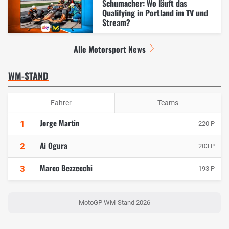
Schumacher: Wo läuft das
Qualifying in Portland im TV und
Stream?
Alle Motorsport News
WM-STAND
Fahrer
Teams
Jorge Martin
1
220 P
Ai Ogura
2
203 P
Marco Bezzecchi
3
193 P
MotoGP WM-Stand 2026