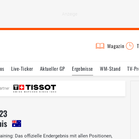
Magazin
T
os
Live-Ticker
Aktueller GP
Ergebnisse
WM-Stand
TV-P
mine
Testfahrten
Reglement
Bilder
artner
23
nis
ining: Das offizielle Endergebnis mit allen Positionen,