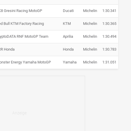
8 Gresini Racing MotoGP
Ducati
Michelin
1:30.341
+ 1.0
d Bull KTM Factory Racing
KTM
Michelin
1:30.365
+ 1.0
ryptoDATA RNF MotoGP Team
Aprilia
Michelin
1:30.494
+ 1.1
CR Honda
Honda
Michelin
1:30.783
+ 1.4
onster Energy Yamaha MotoGP
Yamaha
Michelin
1:31.051
+ 1.7