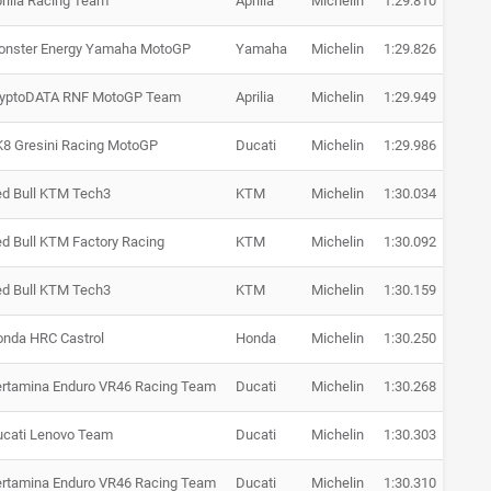
rilia Racing Team
Aprilia
Michelin
1:29.810
+ 0.5
onster Energy Yamaha MotoGP
Yamaha
Michelin
1:29.826
+ 0.5
ryptoDATA RNF MotoGP Team
Aprilia
Michelin
1:29.949
+ 0.6
8 Gresini Racing MotoGP
Ducati
Michelin
1:29.986
+ 0.6
d Bull KTM Tech3
KTM
Michelin
1:30.034
+ 0.7
d Bull KTM Factory Racing
KTM
Michelin
1:30.092
+ 0.7
d Bull KTM Tech3
KTM
Michelin
1:30.159
+ 0.8
nda HRC Castrol
Honda
Michelin
1:30.250
+ 0.9
rtamina Enduro VR46 Racing Team
Ducati
Michelin
1:30.268
+ 0.9
cati Lenovo Team
Ducati
Michelin
1:30.303
+ 1.0
rtamina Enduro VR46 Racing Team
Ducati
Michelin
1:30.310
+ 1.0