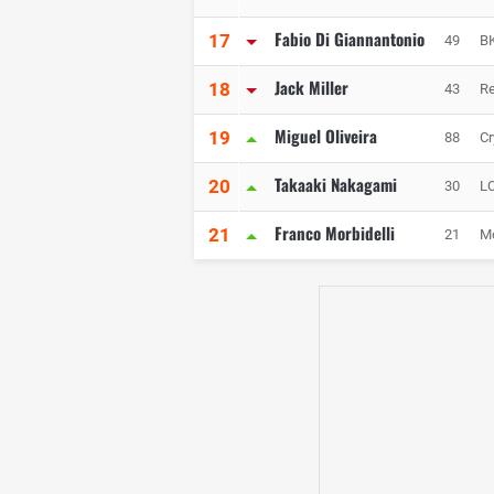
Fabio Di Giannantonio
17
49
BK
Jack Miller
18
43
Re
Miguel Oliveira
19
88
C
Takaaki Nakagami
20
30
L
Franco Morbidelli
21
21
M