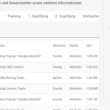
n und Gesamtzeiten sowie weiteren Informationen
g
Training
1. Qualifying
2. Qualifying
Startaufstellung
eam
Motorrad
Reifen
Zeit
Rück
rima Pramac Yamaha MotoGP
Ducati
Michelin
1:29.299
nda HRC Castrol
Honda
Michelin
1:29.412
+ 0.1
rilia Racing Team
Aprilia
Michelin
1:29.599
+ 0.3
cati Lenovo Team
Ducati
Michelin
1:29.685
+ 0.3
rima Pramac Yamaha MotoGP
Ducati
Michelin
1:29.745
+ 0.4