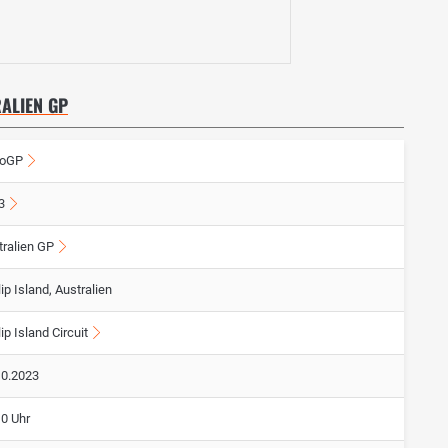
RALIEN GP
oGP
3
tralien GP
lip Island, Australien
lip Island Circuit
10.2023
10 Uhr