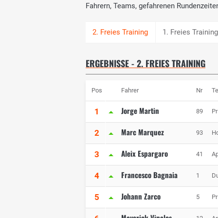
Fahrern, Teams, gefahrenen Rundenzeite
1. Freies Trainin
ERGEBNISSE - 2. FREIES TRAINING
Pos
Fahrer
Nr
T
Jorge Martin
1
89
P
Marc Marquez
2
93
Ho
Aleix Espargaro
3
41
Ap
Francesco Bagnaia
4
1
Du
Johann Zarco
5
5
P
Maverick Vinales