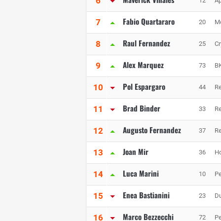
6
12
Ap
Fabio Quartararo
7
20
M
Raul Fernandez
8
25
C
Alex Marquez
9
73
BK
Pol Espargaro
10
44
Re
Brad Binder
11
33
Re
Augusto Fernandez
12
37
Re
Joan Mir
13
36
Ho
Luca Marini
14
10
Pe
Enea Bastianini
15
23
Du
Marco Bezzecchi
16
72
Pe