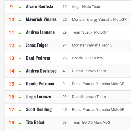
Alvaro Bautista
9
19
Angel Nieto Team
Maverick Vinales
10
25
Monster Energy Yamaha MotoGP
Andrea Iannone
11
29
Team Suzuki MotoGP
Jonas Folger
12
94
Monster Yamaha Tech 3
Dani Pedrosa
13
26
Honda HRC Castrol
Andrea Dovizioso
14
4
Ducati Lenovo Team
Danilo Petrucci
15
9
Prima Pramac Yamaha MotoGP
Jorge Lorenzo
16
99
Ducati Lenovo Team
Scott Redding
17
45
Prima Pramac Yamaha MotoGP
Tito Rabat
18
53
Team EG 0,0 Marc VDS