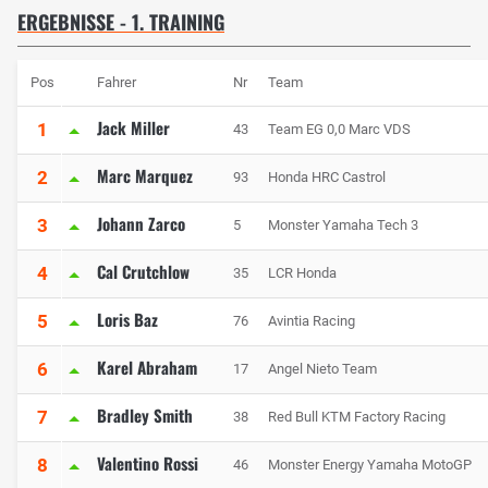
ERGEBNISSE - 1. TRAINING
Pos
Fahrer
Nr
Team
Jack Miller
1
43
Team EG 0,0 Marc VDS
Marc Marquez
2
93
Honda HRC Castrol
Johann Zarco
3
5
Monster Yamaha Tech 3
Cal Crutchlow
4
35
LCR Honda
Loris Baz
5
76
Avintia Racing
Karel Abraham
6
17
Angel Nieto Team
Bradley Smith
7
38
Red Bull KTM Factory Racing
Valentino Rossi
8
46
Monster Energy Yamaha MotoGP