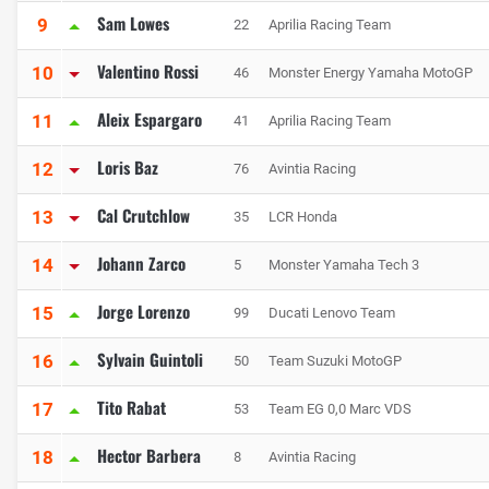
Sam Lowes
9
22
Aprilia Racing Team
Valentino Rossi
10
46
Monster Energy Yamaha MotoGP
Aleix Espargaro
11
41
Aprilia Racing Team
Loris Baz
12
76
Avintia Racing
Cal Crutchlow
13
35
LCR Honda
Johann Zarco
14
5
Monster Yamaha Tech 3
Jorge Lorenzo
15
99
Ducati Lenovo Team
Sylvain Guintoli
16
50
Team Suzuki MotoGP
Tito Rabat
17
53
Team EG 0,0 Marc VDS
Hector Barbera
18
8
Avintia Racing