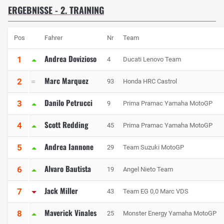
ERGEBNISSE - 2. TRAINING
Pos
Fahrer
Nr
Team
Andrea Dovizioso
1
4
Ducati Lenovo Team
Marc Marquez
2
93
Honda HRC Castrol
Danilo Petrucci
3
9
Prima Pramac Yamaha MotoGP
Scott Redding
4
45
Prima Pramac Yamaha MotoGP
Andrea Iannone
5
29
Team Suzuki MotoGP
Alvaro Bautista
6
19
Angel Nieto Team
Jack Miller
7
43
Team EG 0,0 Marc VDS
Maverick Vinales
8
25
Monster Energy Yamaha MotoGP