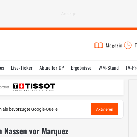
Magazin
T
os
Live-Ticker
Aktueller GP
Ergebnisse
WM-Stand
TV-P
mine
Testfahrten
Reglement
Bilder
artner
 als bevorzugte Google-Quelle
Aktivieren
m Nassen vor Marquez