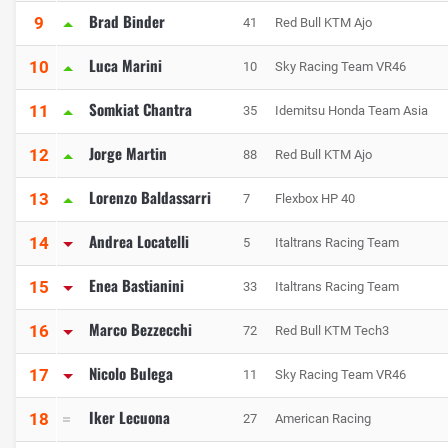
Brad Binder
9
41
Red Bull KTM Ajo
Luca Marini
10
10
Sky Racing Team VR46
Somkiat Chantra
11
35
Idemitsu Honda Team Asia
Jorge Martin
12
88
Red Bull KTM Ajo
Lorenzo Baldassarri
13
7
Flexbox HP 40
Andrea Locatelli
14
5
Italtrans Racing Team
Enea Bastianini
15
33
Italtrans Racing Team
Marco Bezzecchi
16
72
Red Bull KTM Tech3
Nicolo Bulega
17
11
Sky Racing Team VR46
Iker Lecuona
18
27
American Racing