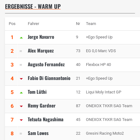
ERGEBNISSE - WARM UP
Pos
Fahrer
Nr
Team
Jorge Navarro
1
9
+Ego Speed Up
Alex Marquez
2
73
EG 0,0 Marc VDS
Augusto Fernandez
3
40
Flexbox HP 40
Fabio Di Giannantonio
4
21
+Ego Speed Up
Tom Lüthi
5
12
Liqui Moly Intact GP
Remy Gardner
6
87
ONEXOX TKKR SAG Team
Tetsuta Nagashima
7
45
ONEXOX TKKR SAG Team
Sam Lowes
8
22
Gresini Racing Moto2