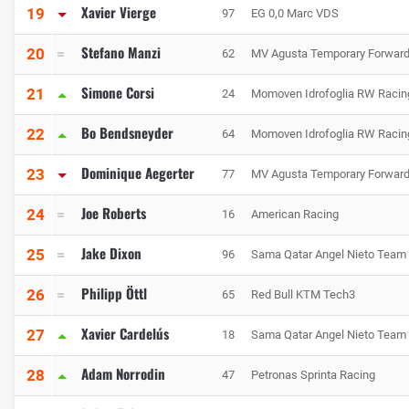
Xavier Vierge
19
97
EG 0,0 Marc VDS
Stefano Manzi
20
62
MV Agusta Temporary Forwar
Simone Corsi
21
24
Momoven Idrofoglia RW Raci
Bo Bendsneyder
22
64
Momoven Idrofoglia RW Raci
Dominique Aegerter
23
77
MV Agusta Temporary Forwar
Joe Roberts
24
16
American Racing
Jake Dixon
25
96
Sama Qatar Angel Nieto Team
Philipp Öttl
26
65
Red Bull KTM Tech3
Xavier Cardelús
27
18
Sama Qatar Angel Nieto Team
Adam Norrodin
28
47
Petronas Sprinta Racing