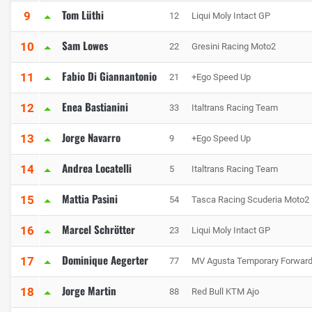
Tom Lüthi
9
12
Liqui Moly Intact GP
Sam Lowes
10
22
Gresini Racing Moto2
Fabio Di Giannantonio
11
21
+Ego Speed Up
Enea Bastianini
12
33
Italtrans Racing Team
Jorge Navarro
13
9
+Ego Speed Up
Andrea Locatelli
14
5
Italtrans Racing Team
Mattia Pasini
15
54
Tasca Racing Scuderia Moto2
Marcel Schrötter
16
23
Liqui Moly Intact GP
Dominique Aegerter
17
77
MV Agusta Temporary Forwar
Jorge Martin
18
88
Red Bull KTM Ajo