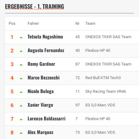
ERGEBNISSE - 1. TRAINING
Pos
Fahrer
Nr
Team
Tetsuta Nagashima
1
45
ONEXOX TKKR SAG Team
Augusto Fernandez
2
40
Flexbox HP 40
Remy Gardner
3
87
ONEXOX TKKR SAG Team
Marco Bezzecchi
4
72
Red Bull KTM Tech3
Nicolo Bulega
5
11
Sky Racing Team VR46
Xavier Vierge
6
97
EG 0,0 Marc VDS
Lorenzo Baldassarri
7
7
Flexbox HP 40
Alex Marquez
8
73
EG 0,0 Marc VDS