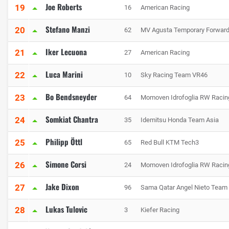
Joe Roberts
19
16
American Racing
Stefano Manzi
20
62
MV Agusta Temporary Forwar
Iker Lecuona
21
27
American Racing
Luca Marini
22
10
Sky Racing Team VR46
Bo Bendsneyder
23
64
Momoven Idrofoglia RW Raci
Somkiat Chantra
24
35
Idemitsu Honda Team Asia
Philipp Öttl
25
65
Red Bull KTM Tech3
Simone Corsi
26
24
Momoven Idrofoglia RW Raci
Jake Dixon
27
96
Sama Qatar Angel Nieto Team
Lukas Tulovic
28
3
Kiefer Racing