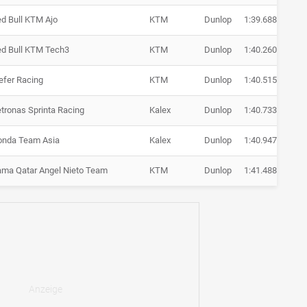
d Bull KTM Ajo
KTM
Dunlop
1:39.688
+ 1.
d Bull KTM Tech3
KTM
Dunlop
1:40.260
+ 2.
efer Racing
KTM
Dunlop
1:40.515
+ 2.
tronas Sprinta Racing
Kalex
Dunlop
1:40.733
+ 2.
onda Team Asia
Kalex
Dunlop
1:40.947
+ 3.
ma Qatar Angel Nieto Team
KTM
Dunlop
1:41.488
+ 3.