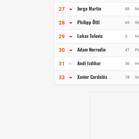
Jorge Martin
27
88
Re
Philipp Öttl
28
65
Re
Lukas Tulovic
29
3
Ki
Adam Norrodin
30
47
Pe
Andi Izdihar
31
36
H
Xavier Cardelús
32
18
Sa