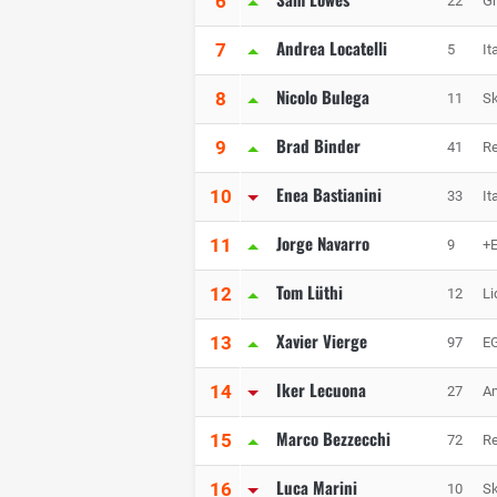
6
22
Gr
Andrea Locatelli
7
5
It
Nicolo Bulega
8
11
S
Brad Binder
9
41
Re
Enea Bastianini
10
33
It
Jorge Navarro
11
9
+
Tom Lüthi
12
12
Li
Xavier Vierge
13
97
EG
Iker Lecuona
14
27
Am
Marco Bezzecchi
15
72
Re
Luca Marini
16
10
S