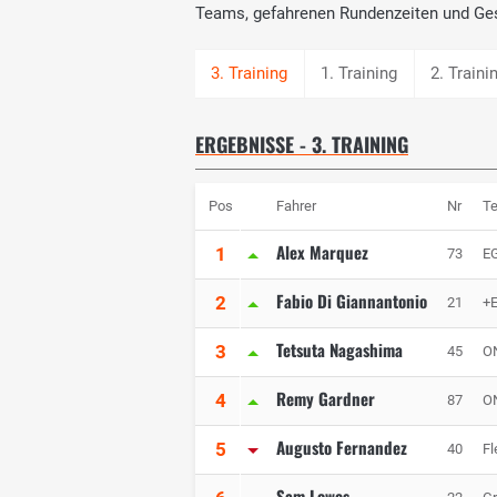
Teams, gefahrenen Rundenzeiten und Ge
1. Training
2. Traini
ERGEBNISSE - 3. TRAINING
Pos
Fahrer
Nr
T
Alex Marquez
1
73
EG
Fabio Di Giannantonio
2
21
+
Tetsuta Nagashima
3
45
O
Remy Gardner
4
87
O
Augusto Fernandez
5
40
Fl
Sam Lowes