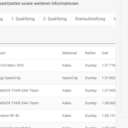
samtzeiten sowie weiteren Informationen
ng
1. Qualifying
2. Qualifying
Startaufstellung
Warm 
eam
Motorrad
Reifen
Zeit
Rüc
 0,0 Marc VDS
Kalex
Dunlop
1:37.776
Ego Speed Up
Speed Up
Dunlop
1:37.802
+ 0.
NEXOX TKKR SAG Team
Kalex
Dunlop
1:37.955
+ 0.
NEXOX TKKR SAG Team
Kalex
Dunlop
1:38.065
+ 0.
exbox HP 40
Kalex
Dunlop
1:38.151
+ 0.