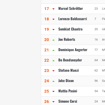
Marcel Schrötter
17
23
Li
Lorenzo Baldassarri
18
7
Fl
Somkiat Chantra
19
35
Id
Joe Roberts
20
16
Am
Dominique Aegerter
21
77
MV
Bo Bendsneyder
22
64
Mo
Stefano Manzi
23
62
MV
Jake Dixon
24
96
Sa
Mattia Pasini
25
54
Ta
Simone Corsi
26
24
Mo