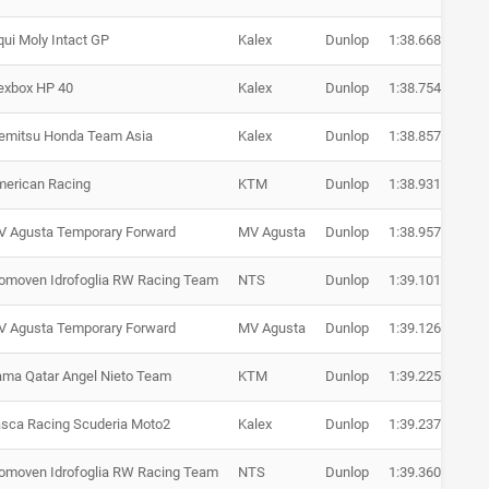
qui Moly Intact GP
Kalex
Dunlop
1:38.668
+ 0.
exbox HP 40
Kalex
Dunlop
1:38.754
+ 0.
emitsu Honda Team Asia
Kalex
Dunlop
1:38.857
+ 1.
erican Racing
KTM
Dunlop
1:38.931
+ 1.
 Agusta Temporary Forward
MV Agusta
Dunlop
1:38.957
+ 1.
moven Idrofoglia RW Racing Team
NTS
Dunlop
1:39.101
+ 1.
 Agusta Temporary Forward
MV Agusta
Dunlop
1:39.126
+ 1.
ma Qatar Angel Nieto Team
KTM
Dunlop
1:39.225
+ 1.
sca Racing Scuderia Moto2
Kalex
Dunlop
1:39.237
+ 1.
moven Idrofoglia RW Racing Team
NTS
Dunlop
1:39.360
+ 1.