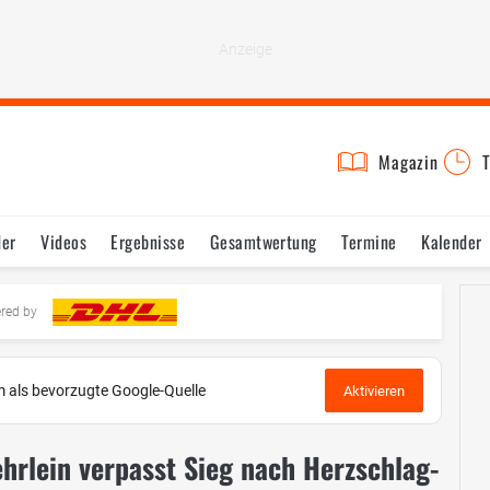
Magazin
T
der
Videos
Ergebnisse
Gesamtwertung
Termine
Kalender
ered by
 als bevorzugte Google-Quelle
Aktivieren
hrlein verpasst Sieg nach Herzschlag-