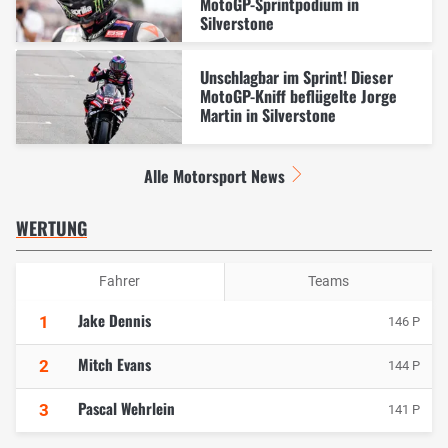
MotoGP-Sprintpodium in
Silverstone
Unschlagbar im Sprint! Dieser
MotoGP-Kniff beflügelte Jorge
Martin in Silverstone
Alle Motorsport News
WERTUNG
Fahrer
Teams
Jake Dennis
1
146 P
Mitch Evans
2
144 P
Pascal Wehrlein
3
141 P