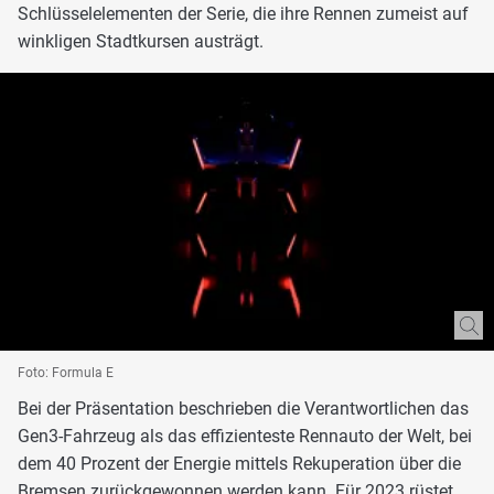
Schlüsselelementen der Serie, die ihre Rennen zumeist auf
winkligen Stadtkursen austrägt.
Foto: Formula E
Bei der Präsentation beschrieben die Verantwortlichen das
Gen3-Fahrzeug als das effizienteste Rennauto der Welt, bei
dem 40 Prozent der Energie mittels Rekuperation über die
Bremsen zurückgewonnen werden kann. Für 2023 rüstet