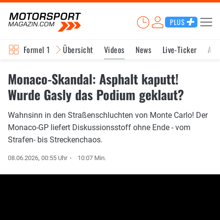
PLUS
Formel 1
Übersicht
Videos
News
Live-Ticker
Akt
Monaco-Skandal: Asphalt kaputt!
Wurde Gasly das Podium geklaut?
Wahnsinn in den Straßenschluchten von Monte Carlo! Der
Monaco-GP liefert Diskussionsstoff ohne Ende - vom
Strafen- bis Streckenchaos.
08.06.2026, 00:55 Uhr
10:07 Min.