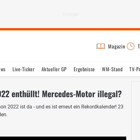
Magazin
T
ews
Live-Ticker
Aktueller GP
Ergebnisse
WM-Stand
TV-P
lder
Termine
Statistik
Testfahrten
Reglement
Lexikon
22 enthüllt! Mercedes-Motor illegal?
on 2022 ist da - und es ist erneut ein Rekordkalender! 23
den.