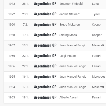
Argentinien GP
1973
28.1.
Emerson Fittipaldi
Lotus
Argentinien GP
1972
23.1.
Jackie Stewart
Tyrrell
Argentinien GP
1960
7.2.
Bruce McLaren
Cooper
Argentinien GP
1958
19.1.
Stirling Moss
Cooper
Argentinien GP
1957
13.1.
Juan Manuel Fangio
Maserati
Argentinien GP
1956
22.1.
Luigi Musso
Ferrari
Argentinien GP
1956
22.1.
Juan Manuel Fangio
Ferrari
Argentinien GP
1955
16.1.
Juan Manuel Fangio
Mercedes
Argentinien GP
1954
17.1.
Juan Manuel Fangio
Maserati
Argentinien GP
1953
18.1.
Alberto Ascari
Ferrari