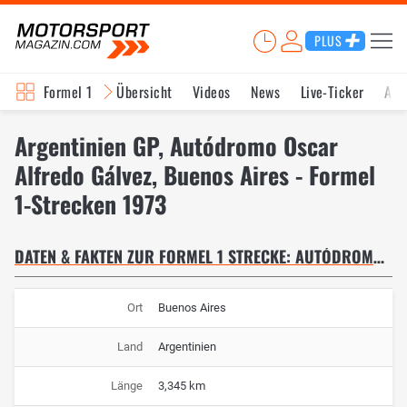
PLUS
Formel 1
Übersicht
Videos
News
Live-Ticker
Akt
Argentinien GP, Autódromo Oscar
Alfredo Gálvez, Buenos Aires - Formel
1-Strecken 1973
DATEN & FAKTEN ZUR FORMEL 1 STRECKE: AUTÓDROMO OSCAR ALFREDO GÁLVEZ
Ort
Buenos Aires
Land
Argentinien
Länge
3,345 km