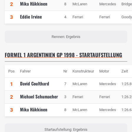
Mika Häkkinen
2
8
McLaren
Mercedes
Bridg
Eddie Irvine
3
4
Ferrari
Ferrari
Goody
Rennen: Ergebnis
FORMEL 1 ARGENTINIEN GP 1998 - STARTAUFSTELLUNG
Pos
Fahrer
Nr
Konstrukteur
Motor
Zeit
David Coulthard
1
7
McLaren
Mercedes
1:25.8
Michael Schumacher
2
3
Ferrari
Ferrari
1:26.2
Mika Häkkinen
3
8
McLaren
Mercedes
1:26.6
Startaufstellung: Ergebnis