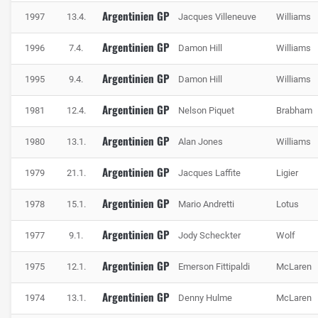
Argentinien GP
1997
13.4.
Jacques Villeneuve
Williams
Argentinien GP
1996
7.4.
Damon Hill
Williams
Argentinien GP
1995
9.4.
Damon Hill
Williams
Argentinien GP
1981
12.4.
Nelson Piquet
Brabham
Argentinien GP
1980
13.1.
Alan Jones
Williams
Argentinien GP
1979
21.1.
Jacques Laffite
Ligier
Argentinien GP
1978
15.1.
Mario Andretti
Lotus
Argentinien GP
1977
9.1.
Jody Scheckter
Wolf
Argentinien GP
1975
12.1.
Emerson Fittipaldi
McLaren
Argentinien GP
1974
13.1.
Denny Hulme
McLaren