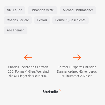
Niki Lauda
Sebastian Vettel
Michael Schumacher
Charles Leclerc
Ferrari
Formel 1, Geschichte
Alle Themen
Charles Leclerc holt Ferraris
Formel-1-Experte Christian
250. Formel-1-Sieg: Wer sind
Danner ordnet Hülkenbergs
die 41 Sieger der Scuderia?
Nullnummer 2026 ein
Startseite