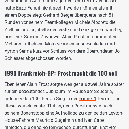
verstorbenen Automobil-Giganten. Und recht viel besser
hätte Enzo Ferrari nicht geehrt werden können als mit
einem Doppelsieg:
Gerhard Berger
überquerte nach 51
Runden vor seinem Teamkollegen Michele Alboreto die
Ziellinie und bejubelte den ersten und einzigen Ferrari-Sieg
aus jener Saison. Zuvor war Alain Prost im dominanten
McLaren mit einem Motorschaden ausgeschieden und
Ayrton Senna kurz vor Schluss von dem Überrundeten Jo
Schlesser abgeschossen worden.
1990 Frankreich-GP: Prost macht die 100 voll
Eben jener Alain Prost sorgte weniger als zwei Jahre später
für ein bedeutendes Jubiläum im Hause der Scuderia,
indem er den 100. Ferrari-Sieg in der
Formel 1
feierte. Und
dieser war ein echter Thriller, denn Prost musste nach
seinem Boxenstopp eine Aufholjagd zu den beiden Leyton-
House-Fahrern Mauricio Gugelmin und Ivan Capelli
hinlegen, die ohne Reifenwechsel durchfuhren. Erst vier