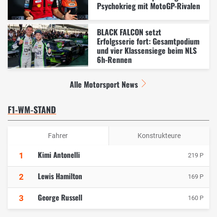
Psychokrieg mit MotoGP-Rivalen
BLACK FALCON setzt
Erfolgsserie fort: Gesamtpodium
und vier Klassensiege beim NLS
6h-Rennen
Alle Motorsport News
F1-WM-STAND
Fahrer
Konstrukteure
Kimi Antonelli
1
219 P
Lewis Hamilton
2
169 P
George Russell
3
160 P