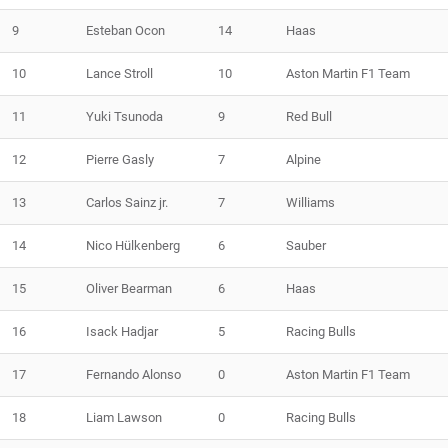
9
Esteban Ocon
14
Haas
10
Lance Stroll
10
Aston Martin F1 Team
11
Yuki Tsunoda
9
Red Bull
12
Pierre Gasly
7
Alpine
13
Carlos Sainz jr.
7
Williams
14
Nico Hülkenberg
6
Sauber
15
Oliver Bearman
6
Haas
16
Isack Hadjar
5
Racing Bulls
17
Fernando Alonso
0
Aston Martin F1 Team
18
Liam Lawson
0
Racing Bulls