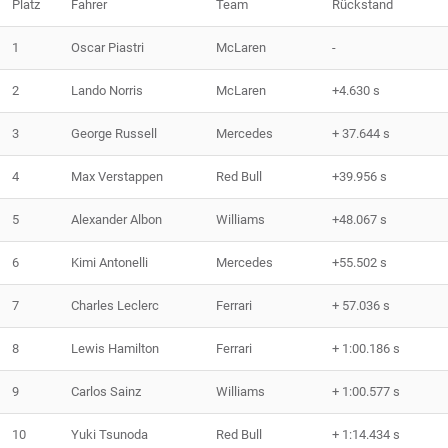
Platz
Fahrer
Team
Rückstand
1
Oscar Piastri
McLaren
-
2
Lando Norris
McLaren
+4.630 s
3
George Russell
Mercedes
+ 37.644 s
4
Max Verstappen
Red Bull
+39.956 s
5
Alexander Albon
Williams
+48.067 s
6
Kimi Antonelli
Mercedes
+55.502 s
7
Charles Leclerc
Ferrari
+ 57.036 s
8
Lewis Hamilton
Ferrari
+ 1:00.186 s
9
Carlos Sainz
Williams
+ 1:00.577 s
10
Yuki Tsunoda
Red Bull
+ 1:14.434 s