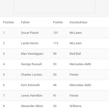
Position
Fahrer
Punkte
Konstrukteur
1
Oscar Piastri
131
McLaren
2
Lando Norris
115
McLaren
3
Max Verstappen
99
Red Bull
4
George Russell
93
Mercedes-AMG
5
Charles Leclerc
53
Ferrari
6
Kimi Antonelli
48
Mercedes-AMG
7
Lewis Hamilton
41
Ferrari
8
Alexander Albon
30
Williams