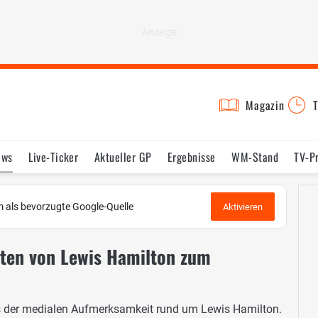
Magazin
T
ews
Live-Ticker
Aktueller GP
Ergebnisse
WM-Stand
TV-P
lder
Termine
Statistik
Testfahrten
Reglement
Lexikon
 als bevorzugte Google-Quelle
Aktivieren
tten von Lewis Hamilton zum
aus der medialen Aufmerksamkeit rund um Lewis Hamilton.