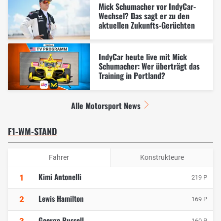
Mick Schumacher vor IndyCar-
Wechsel? Das sagt er zu den
aktuellen Zukunfts-Gerüchten
IndyCar heute live mit Mick
Schumacher: Wer überträgt das
Training in Portland?
Alle Motorsport News
F1-WM-STAND
Fahrer
Konstrukteure
Kimi Antonelli
1
219 P
Lewis Hamilton
2
169 P
George Russell
3
160 P