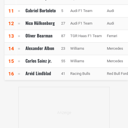
Gabriel Bortoleto
11
5
Audi F1 Team
Audi
Nico Hülkenberg
12
27
Audi F1 Team
Audi
Oliver Bearman
13
87
TGR Haas F1 Team
Ferrari
Alexander Albon
14
23
Williams
Mercedes
Carlos Sainz jr.
15
55
Williams
Mercedes
Arvid Lindblad
16
41
Racing Bulls
Red Bull For