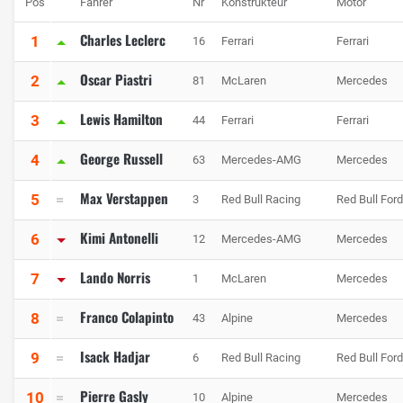
Pos
Fahrer
Nr
Konstrukteur
Motor
Charles Leclerc
1
16
Ferrari
Ferrari
Oscar Piastri
2
81
McLaren
Mercedes
Lewis Hamilton
3
44
Ferrari
Ferrari
George Russell
4
63
Mercedes-AMG
Mercedes
Max Verstappen
5
3
Red Bull Racing
Red Bull For
Kimi Antonelli
6
12
Mercedes-AMG
Mercedes
Lando Norris
7
1
McLaren
Mercedes
Franco Colapinto
8
43
Alpine
Mercedes
Isack Hadjar
9
6
Red Bull Racing
Red Bull For
Pierre Gasly
10
10
Alpine
Mercedes