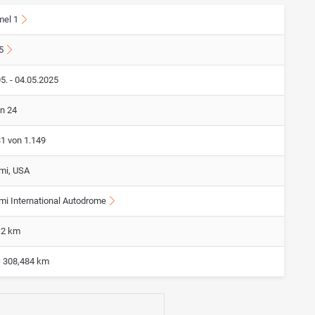
mel 1
5
5. - 04.05.2025
on 24
31 von 1.149
mi, USA
mi International Autodrome
12 km
= 308,484 km