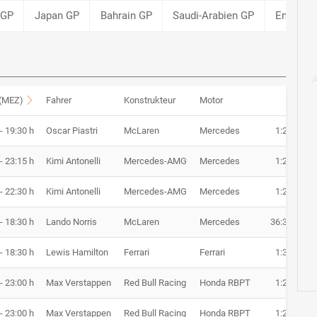
 GP
Japan GP
Bahrain GP
Saudi-Arabien GP
Emilia 
 (MEZ)
Fahrer
Konstrukteur
Motor
Zeit
- 19:30 h
Oscar Piastri
McLaren
Mercedes
1:27.128
- 23:15 h
Kimi Antonelli
Mercedes-AMG
Mercedes
1:26.482
- 22:30 h
Kimi Antonelli
Mercedes-AMG
Mercedes
1:26.482
- 18:30 h
Lando Norris
McLaren
Mercedes
36:37.647
- 18:30 h
Lewis Hamilton
Ferrari
Ferrari
1:36.368
- 23:00 h
Max Verstappen
Red Bull Racing
Honda RBPT
1:26.204
- 23:00 h
Max Verstappen
Red Bull Racing
Honda RBPT
1:26.204