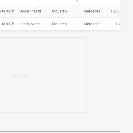
- 00:00 h
Oscar Piastri
McLaren
Mercedes
1:28:51.587
- 00:00 h
Lando Norris
McLaren
Mercedes
1:29.746