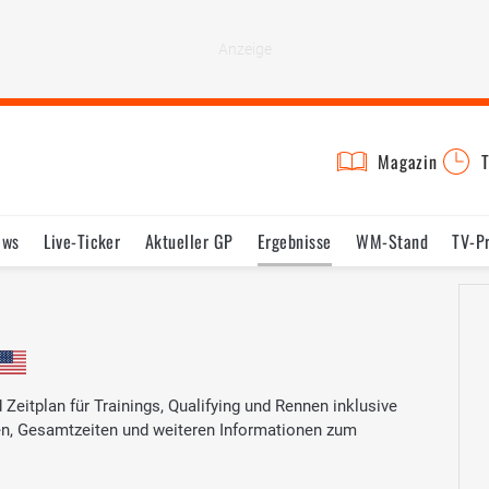
Magazin
T
ews
Live-Ticker
Aktueller GP
Ergebnisse
WM-Stand
TV-P
lder
Termine
Statistik
Testfahrten
Reglement
Lexikon
eitplan für Trainings, Qualifying und Rennen inklusive
ten, Gesamtzeiten und weiteren Informationen zum