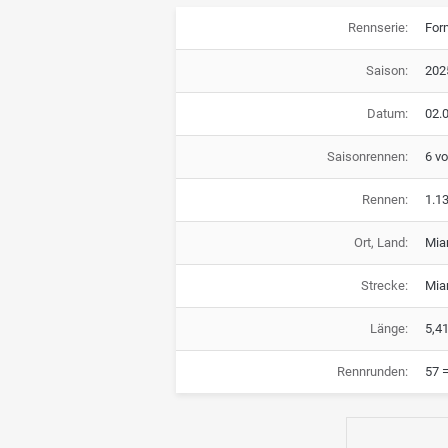
Rennserie:
For
Saison:
202
Datum:
02.0
Saisonrennen:
6 v
Rennen:
1.1
Ort, Land:
Mia
Strecke:
Mia
Länge:
5,4
Rennrunden:
57 