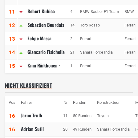
Robert Kubica
11
4
BMW Sauber F1 Team
BMW
Sébastien Bourdais
12
14
Toro Rosso
Ferrari
Felipe Massa
13
2
Ferrari
Ferrari
Giancarlo Fisichella
14
21
Sahara Force India
Ferrari
Kimi Räikkönen
15
1
Ferrari
Ferrari
*
NICHT KLASSIFIZIERT
Pos
Fahrer
Nr
Runden
Konstrukteur
M
Jarno Trulli
16
11
50 Runden
Toyota
T
Adrian Sutil
16
20
49 Runden
Sahara Force India
F