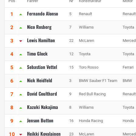
Pos
Fahrer
Nr
Konstrukteur
Motor
Fernando Alonso
1
5
Renault
Renault
Nico Rosberg
2
7
Williams
Toyota
Lewis Hamilton
3
22
McLaren
Merced
Timo Glock
4
12
Toyota
Toyota
Sebastian Vettel
5
15
Toro Rosso
Ferrari
Nick Heidfeld
6
3
BMW Sauber F1 Team
BMW
David Coulthard
7
9
Red Bull Racing
Renault
Kazuki Nakajima
8
8
Williams
Toyota
Jenson Button
9
16
Honda Racing
Honda
Heikki Kovalainen
10
23
McLaren
Merced