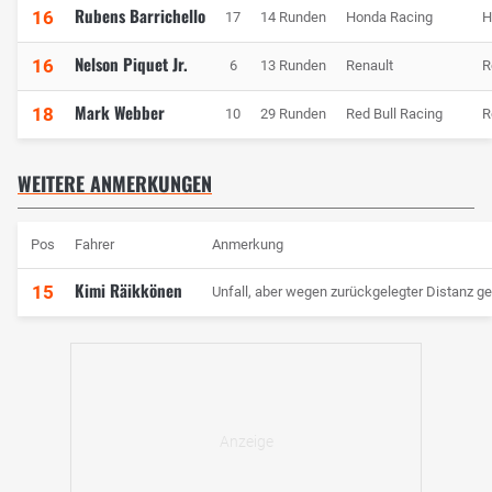
Rubens Barrichello
16
17
14 Runden
Honda Racing
H
Nelson Piquet Jr.
16
6
13 Runden
Renault
R
Mark Webber
18
10
29 Runden
Red Bull Racing
R
WEITERE ANMERKUNGEN
Pos
Fahrer
Anmerkung
Kimi Räikkönen
15
Unfall, aber wegen zurückgelegter Distanz g