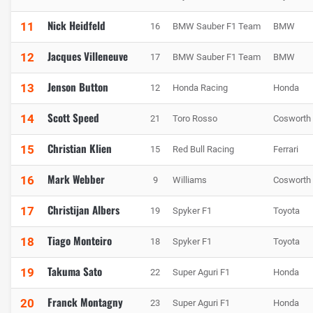
Nick Heidfeld
11
16
BMW Sauber F1 Team
BMW
Jacques Villeneuve
12
17
BMW Sauber F1 Team
BMW
Jenson Button
13
12
Honda Racing
Honda
Scott Speed
14
21
Toro Rosso
Cosworth
Christian Klien
15
15
Red Bull Racing
Ferrari
Mark Webber
16
9
Williams
Cosworth
Christijan Albers
17
19
Spyker F1
Toyota
Tiago Monteiro
18
18
Spyker F1
Toyota
Takuma Sato
19
22
Super Aguri F1
Honda
Franck Montagny
20
23
Super Aguri F1
Honda