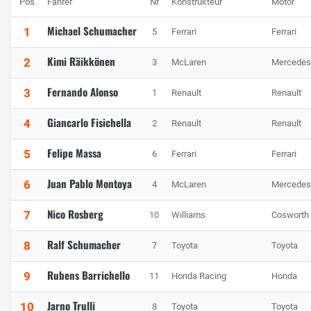
Pos
Fahrer
Nr
Konstrukteur
Motor
Michael Schumacher
1
5
Ferrari
Ferrari
Kimi Räikkönen
2
3
McLaren
Mercedes
Fernando Alonso
3
1
Renault
Renault
Giancarlo Fisichella
4
2
Renault
Renault
Felipe Massa
5
6
Ferrari
Ferrari
Juan Pablo Montoya
6
4
McLaren
Mercedes
Nico Rosberg
7
10
Williams
Cosworth
Ralf Schumacher
8
7
Toyota
Toyota
Rubens Barrichello
9
11
Honda Racing
Honda
Jarno Trulli
10
8
Toyota
Toyota