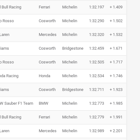
 Bull Racing
Ferrari
Michelin
1:32.197
+ 1.409
13
o Rosso
Cosworth
Michelin
1:32.290
+ 1.502
17
Laren
Mercedes
Michelin
1:32.320
+ 1.532
11
liams
Cosworth
Bridgestone
1:32.459
+ 1.671
15
o Rosso
Cosworth
Michelin
1:32.505
+ 1.717
18
da Racing
Honda
Michelin
1:32.534
+ 1.746
18
liams
Cosworth
Bridgestone
1:32.711
+ 1.923
16
W Sauber F1 Team
BMW
Michelin
1:32.773
+ 1.985
16
 Bull Racing
Ferrari
Michelin
1:32.779
+ 1.991
15
Laren
Mercedes
Michelin
1:32.989
+ 2.201
12