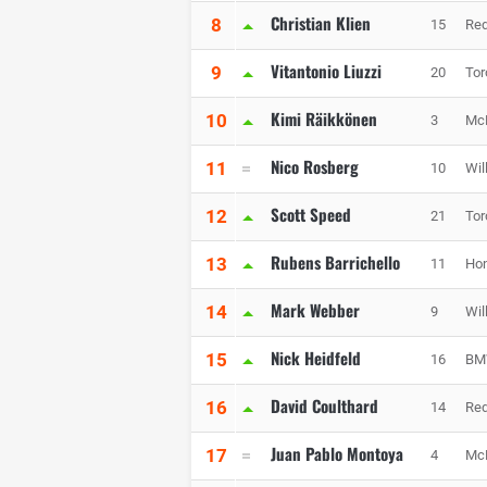
Christian Klien
8
15
Red
Vitantonio Liuzzi
9
20
Tor
Kimi Räikkönen
10
3
Mc
Nico Rosberg
11
10
Wil
Scott Speed
12
21
Tor
Rubens Barrichello
13
11
Hon
Mark Webber
14
9
Wil
Nick Heidfeld
15
16
BM
David Coulthard
16
14
Red
Juan Pablo Montoya
17
4
Mc