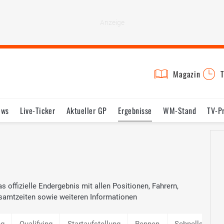
Magazin
T
ews
Live-Ticker
Aktueller GP
Ergebnisse
WM-Stand
TV-P
lder
Termine
Statistik
Testfahrten
Reglement
Lexikon
s offizielle Endergebnis mit allen Positionen, Fahrern,
samtzeiten sowie weiteren Informationen
ng
Qualifying
Startaufstellung
Rennen
Schnellste Ru