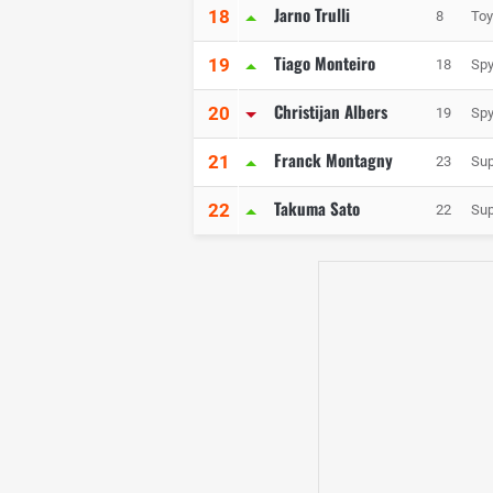
Jarno Trulli
18
8
Toy
Tiago Monteiro
19
18
Spy
Christijan Albers
20
19
Spy
Franck Montagny
21
23
Sup
Takuma Sato
22
22
Sup