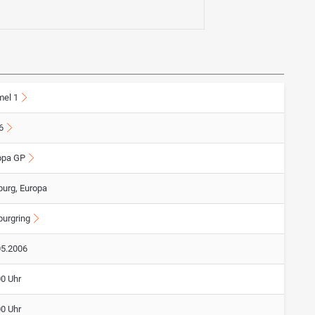
mel 1
6
opa GP
burg, Europa
burgring
05.2006
00 Uhr
00 Uhr