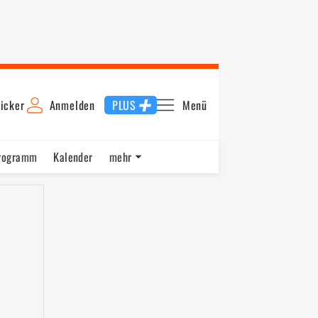
icker
Anmelden
PLUS
Menü
rogramm
Kalender
mehr
F1 Datenbank
Jobs
Über uns
nde