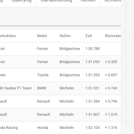
strukteur
Motor
Reifen
Zeit
Rückstand
Ru
rari
Ferrari
Bridgestone
1:30.788
12
rari
Ferrari
Bridgestone
1:31.093
+ 0.305
10
ota
Toyota
Bridgestone
1:31.395
+ 0.607
21
W Sauber F1 Team
BMW
Michelin
1:31.531
+ 0.743
13
ault
Renault
Michelin
1:31.584
+ 0.796
12
ault
Renault
Michelin
1:31.807
+ 1.019
14
da Racing
Honda
Michelin
1:32.104
+ 1.316
16