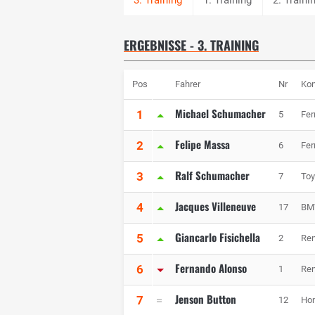
ERGEBNISSE - 3. TRAINING
Pos
Fahrer
Nr
Kon
Michael Schumacher
1
5
Fer
Felipe Massa
2
6
Fer
Ralf Schumacher
3
7
Toy
Jacques Villeneuve
4
17
BM
Giancarlo Fisichella
5
2
Ren
Fernando Alonso
6
1
Ren
Jenson Button
7
12
Hon