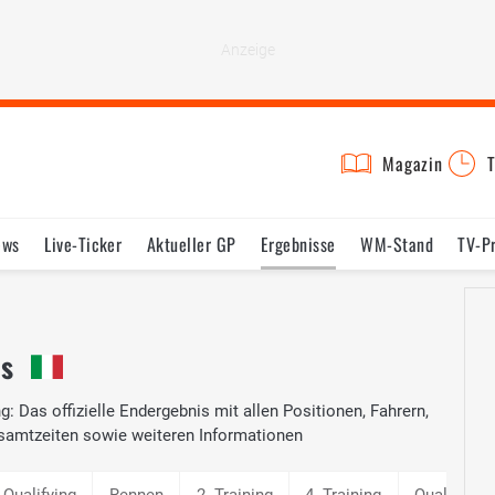
Magazin
T
ews
Live-Ticker
Aktueller GP
Ergebnisse
WM-Stand
TV-P
lder
Termine
Statistik
Testfahrten
Reglement
Lexikon
is
g: Das offizielle Endergebnis mit allen Positionen, Fahrern,
samtzeiten sowie weiteren Informationen
-Qualifying
Rennen
2. Training
4. Training
Qualifying