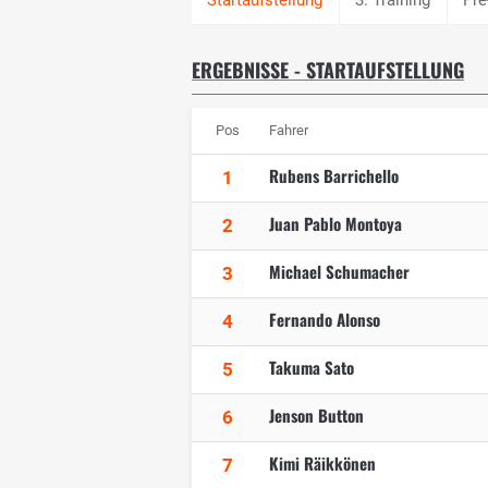
ERGEBNISSE - STARTAUFSTELLUNG
Pos
Fahrer
Rubens Barrichello
1
Juan Pablo Montoya
2
Michael Schumacher
3
Fernando Alonso
4
Takuma Sato
5
Jenson Button
6
Kimi Räikkönen
7