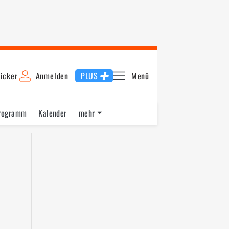
icker
Anmelden
PLUS
Menü
rogramm
Kalender
mehr
F1 Datenbank
Jobs
Über uns
1. Training
Schnellste Runde