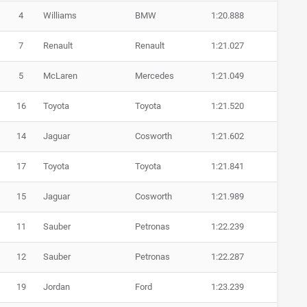
4
Williams
BMW
1:20.888
7
Renault
Renault
1:21.027
5
McLaren
Mercedes
1:21.049
16
Toyota
Toyota
1:21.520
14
Jaguar
Cosworth
1:21.602
17
Toyota
Toyota
1:21.841
15
Jaguar
Cosworth
1:21.989
11
Sauber
Petronas
1:22.239
12
Sauber
Petronas
1:22.287
19
Jordan
Ford
1:23.239