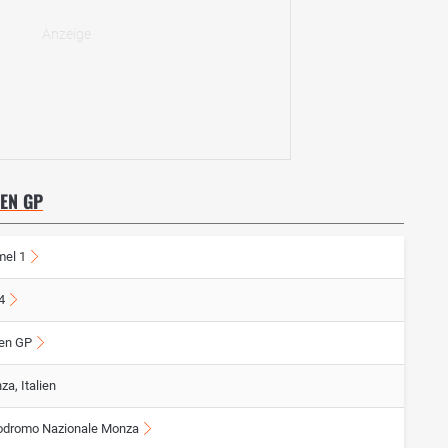
IEN GP
mel 1
4
ien GP
a, Italien
odromo Nazionale Monza