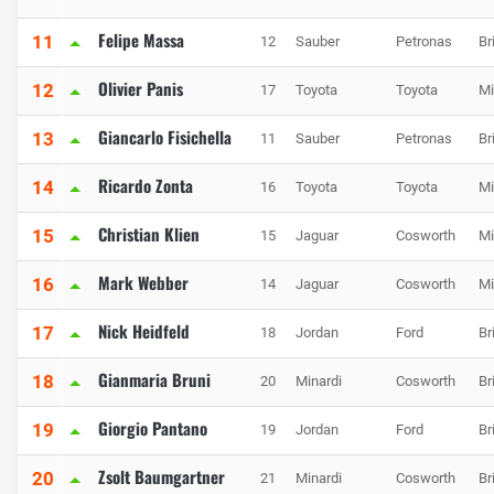
Felipe Massa
11
12
Sauber
Petronas
Br
Olivier Panis
12
17
Toyota
Toyota
Mi
Giancarlo Fisichella
13
11
Sauber
Petronas
Br
Ricardo Zonta
14
16
Toyota
Toyota
Mi
Christian Klien
15
15
Jaguar
Cosworth
Mi
Mark Webber
16
14
Jaguar
Cosworth
Mi
Nick Heidfeld
17
18
Jordan
Ford
Br
Gianmaria Bruni
18
20
Minardi
Cosworth
Br
Giorgio Pantano
19
19
Jordan
Ford
Br
Zsolt Baumgartner
20
21
Minardi
Cosworth
Br