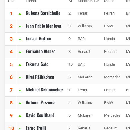
Pos
Fahrer
Nr
Konstrukteur
Motor
Re
Rubens Barrichello
1
2
Ferrari
Ferrari
Br
Juan Pablo Montoya
2
3
Williams
BMW
Mi
Jenson Button
3
9
BAR
Honda
Mi
Fernando Alonso
4
8
Renault
Renault
Mi
Takuma Sato
5
10
BAR
Honda
Mi
Kimi Räikkönen
6
6
McLaren
Mercedes
Mi
Michael Schumacher
7
1
Ferrari
Ferrari
Br
Antonio Pizzonia
8
4
Williams
BMW
Mi
David Coulthard
9
5
McLaren
Mercedes
Mi
Jarno Trulli
10
7
Renault
Renault
Mi