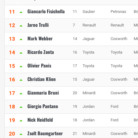
Giancarlo Fisichella
11
11
Sauber
Petronas
Br
Jarno Trulli
12
7
Renault
Renault
Mi
Mark Webber
13
14
Jaguar
Cosworth
Mi
Ricardo Zonta
14
16
Toyota
Toyota
Mi
Olivier Panis
15
17
Toyota
Toyota
Mi
Christian Klien
16
15
Jaguar
Cosworth
Mi
Gianmaria Bruni
17
20
Minardi
Cosworth
Br
Giorgio Pantano
18
19
Jordan
Ford
Br
Nick Heidfeld
19
18
Jordan
Ford
Br
Zsolt Baumgartner
20
21
Minardi
Cosworth
Br