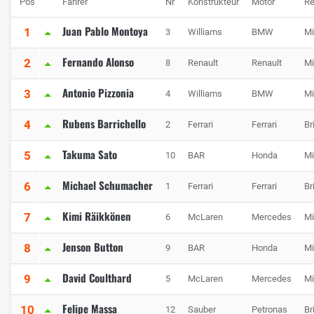
Pos
Fahrer
Nr
Konstrukteur
Motor
Re
Juan Pablo Montoya
1
3
Williams
BMW
Mi
Fernando Alonso
2
8
Renault
Renault
Mi
Antonio Pizzonia
3
4
Williams
BMW
Mi
Rubens Barrichello
4
2
Ferrari
Ferrari
Br
Takuma Sato
5
10
BAR
Honda
Mi
Michael Schumacher
6
1
Ferrari
Ferrari
Br
Kimi Räikkönen
7
6
McLaren
Mercedes
Mi
Jenson Button
8
9
BAR
Honda
Mi
David Coulthard
9
5
McLaren
Mercedes
Mi
Felipe Massa
10
12
Sauber
Petronas
Br