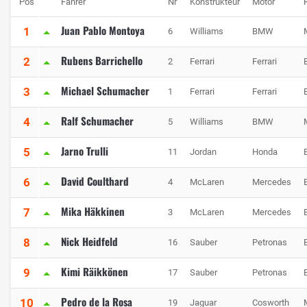
Pos
Fahrer
Nr
Konstrukteur
Motor
Juan Pablo Montoya
1
6
Williams
BMW
Rubens Barrichello
2
2
Ferrari
Ferrari
Michael Schumacher
3
1
Ferrari
Ferrari
Ralf Schumacher
4
5
Williams
BMW
Jarno Trulli
5
11
Jordan
Honda
David Coulthard
6
4
McLaren
Mercedes
Mika Häkkinen
7
3
McLaren
Mercedes
Nick Heidfeld
8
16
Sauber
Petronas
Kimi Räikkönen
9
17
Sauber
Petronas
Pedro de la Rosa
10
19
Jaguar
Cosworth