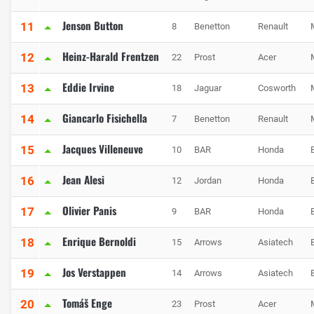
Jenson Button
11
8
Benetton
Renault
Heinz-Harald Frentzen
12
22
Prost
Acer
Eddie Irvine
13
18
Jaguar
Cosworth
Giancarlo Fisichella
14
7
Benetton
Renault
Jacques Villeneuve
15
10
BAR
Honda
Jean Alesi
16
12
Jordan
Honda
Olivier Panis
17
9
BAR
Honda
Enrique Bernoldi
18
15
Arrows
Asiatech
Jos Verstappen
19
14
Arrows
Asiatech
Tomáš Enge
20
23
Prost
Acer