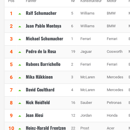
Pos
Fahrer
Nr
Konstrukteur
Motor
Ralf Schumacher
1
5
Williams
BMW
Juan Pablo Montoya
2
6
Williams
BMW
Michael Schumacher
3
1
Ferrari
Ferrari
Pedro de la Rosa
4
19
Jaguar
Cosworth
Rubens Barrichello
5
2
Ferrari
Ferrari
Mika Häkkinen
6
3
McLaren
Mercedes
David Coulthard
7
4
McLaren
Mercedes
Nick Heidfeld
8
16
Sauber
Petronas
Jean Alesi
9
12
Jordan
Honda
Heinz-Harald Frentzen
10
22
Prost
Acer