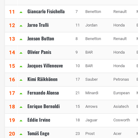
Giancarlo Fisichella
11
7
Benetton
Renault
Jarno Trulli
12
11
Jordan
Honda
Jenson Button
13
8
Benetton
Renault
Olivier Panis
14
9
BAR
Honda
Jacques Villeneuve
15
10
BAR
Honda
Kimi Räikkönen
16
17
Sauber
Petronas
Fernando Alonso
17
21
Minardi
European
Enrique Bernoldi
18
15
Arrows
Asiatech
Eddie Irvine
19
18
Jaguar
Cosworth
Tomáš Enge
20
23
Prost
Acer