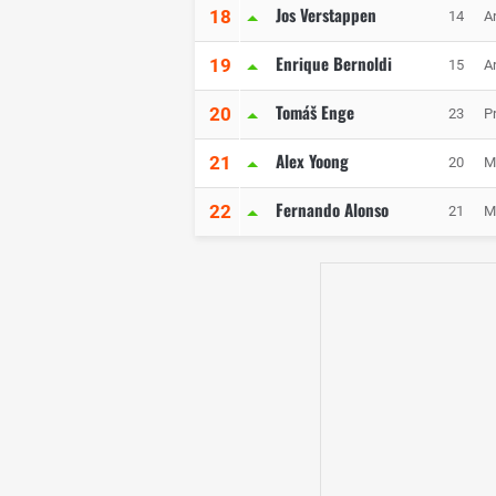
Jos Verstappen
18
14
A
Enrique Bernoldi
19
15
A
Tomáš Enge
20
23
P
Alex Yoong
21
20
M
Fernando Alonso
22
21
M