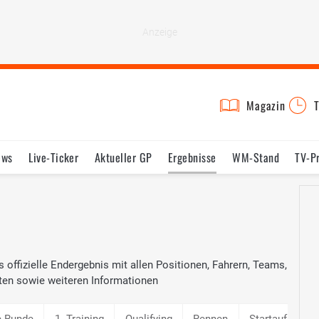
Magazin
T
ews
Live-Ticker
Aktueller GP
Ergebnisse
WM-Stand
TV-P
lder
Termine
Statistik
Testfahrten
Reglement
Lexikon
as offizielle Endergebnis mit allen Positionen, Fahrern, Teams,
ten sowie weiteren Informationen
e Runde
1. Training
Qualifying
Rennen
Startaufstellu