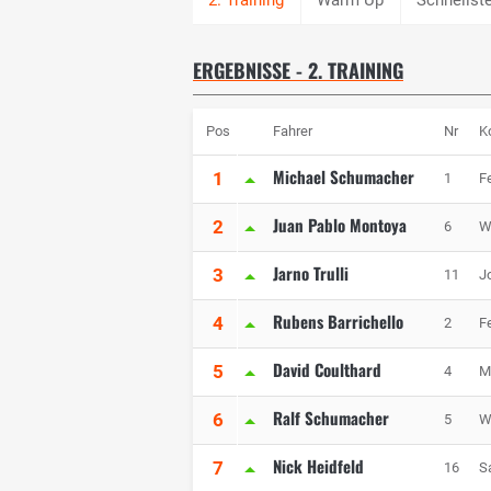
ERGEBNISSE - 2. TRAINING
Pos
Fahrer
Nr
K
Michael Schumacher
1
1
Fe
Juan Pablo Montoya
2
6
W
Jarno Trulli
3
11
J
Rubens Barrichello
4
2
Fe
David Coulthard
5
4
M
Ralf Schumacher
6
5
W
Nick Heidfeld
7
16
S