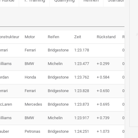
onstrukteur
Motor
Reifen
Zeit
Rückstand
Runden
rrari
Ferrari
Bridgestone
1:23.178
0 Runde
illiams
BMW
Michelin
1:23.477
+ 0.299
0 Runde
ordan
Honda
Bridgestone
1:23.762
+ 0.584
0 Runde
rrari
Ferrari
Bridgestone
1:23.828
+ 0.650
0 Runde
cLaren
Mercedes
Bridgestone
1:23.873
+ 0.695
0 Runde
illiams
BMW
Michelin
1:23.917
+ 0.739
0 Runde
auber
Petronas
Bridgestone
1:24.251
+ 1.073
0 Runde