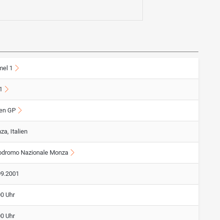
mel 1
1
ien GP
a, Italien
odromo Nazionale Monza
09.2001
00 Uhr
00 Uhr