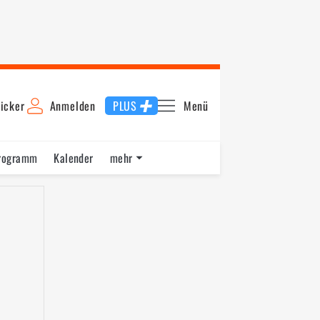
icker
Anmelden
PLUS
Menü
rogramm
Kalender
mehr
F1 Datenbank
Jobs
Über uns
ng