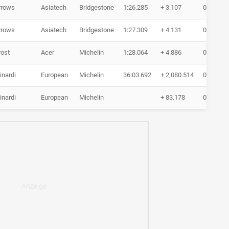
rrows
Asiatech
Bridgestone
1:26.285
+ 3.107
0 Runde
rrows
Asiatech
Bridgestone
1:27.309
+ 4.131
0 Runde
rost
Acer
Michelin
1:28.064
+ 4.886
0 Runde
inardi
European
Michelin
36:03.692
+ 2,080.514
0 Runde
inardi
European
Michelin
+ 83.178
0 Runde