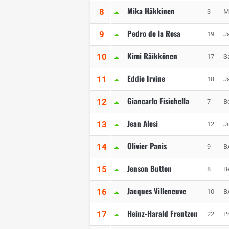
Mika Häkkinen
8
3
M
Pedro de la Rosa
9
19
J
Kimi Räikkönen
10
17
S
Eddie Irvine
11
18
J
Giancarlo Fisichella
12
7
B
Jean Alesi
13
12
J
Olivier Panis
14
9
B
Jenson Button
15
8
B
Jacques Villeneuve
16
10
B
Heinz-Harald Frentzen
17
22
P