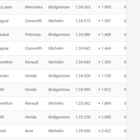
cLaren
Mercedes
Bridgestone
1:24.263
+ 1.085
0 Runde
aguar
Cosworth
Michelin
1:24.575
+ 1.397
0 Runde
auber
Petronas
Bridgestone
1:24.586
+ 1.408
0 Runde
aguar
Cosworth
Michelin
1:24.642
+ 1.464
0 Runde
enetton
Renault
Michelin
1:24.683
+ 1.505
0 Runde
ordan
Honda
Bridgestone
1:24.928
+ 1.750
0 Runde
AR
Honda
Bridgestone
1:24.990
+ 1.812
0 Runde
enetton
Renault
Michelin
1:25.062
+ 1.884
0 Runde
AR
Honda
Bridgestone
1:25.258
+ 2.080
0 Runde
rost
Acer
Michelin
1:25.600
+ 2.422
0 Runde