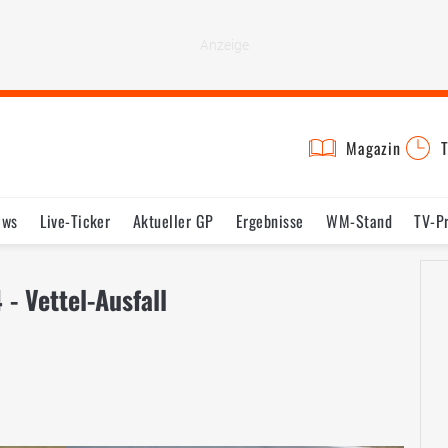
Magazin
T
ews
Live-Ticker
Aktueller GP
Ergebnisse
WM-Stand
TV-P
lder
Termine
Statistik
Testfahrten
Reglement
Lexikon
- Vettel-Ausfall