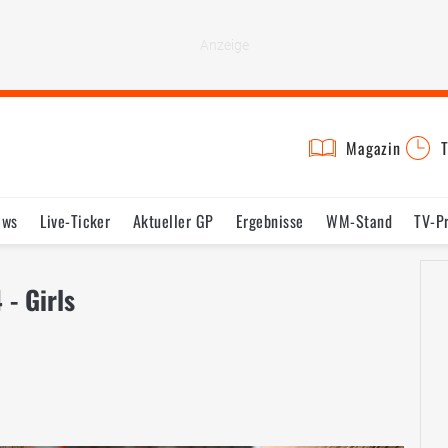
Magazin
T
ews
Live-Ticker
Aktueller GP
Ergebnisse
WM-Stand
TV-P
lder
Termine
Statistik
Testfahrten
Reglement
Lexikon
- Girls