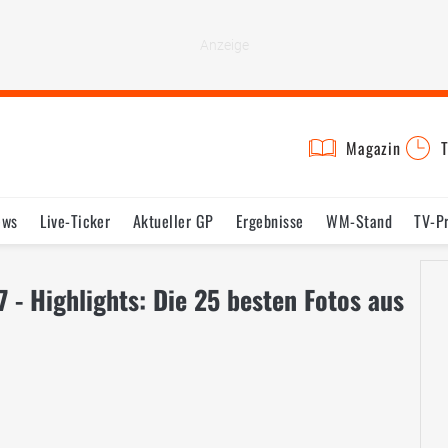
Magazin
T
ews
Live-Ticker
Aktueller GP
Ergebnisse
WM-Stand
TV-P
lder
Termine
Statistik
Testfahrten
Reglement
Lexikon
 - Highlights: Die 25 besten Fotos aus