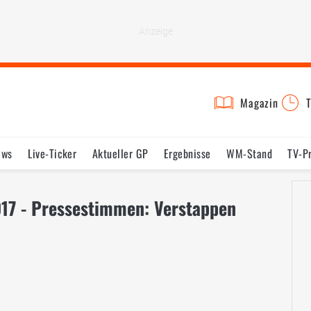
Magazin
T
ews
Live-Ticker
Aktueller GP
Ergebnisse
WM-Stand
TV-P
lder
Termine
Statistik
Testfahrten
Reglement
Lexikon
017 - Pressestimmen: Verstappen