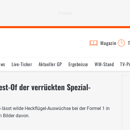
Magazin
T
ews
Live-Ticker
Aktueller GP
Ergebnisse
WM-Stand
TV-P
lder
Termine
Statistik
Testfahrten
Reglement
Lexikon
st-Of der verrückten Spezial-
lässt wilde Heckflügel-Auswüchse bei der Formel 1 in
 Bilder davon.