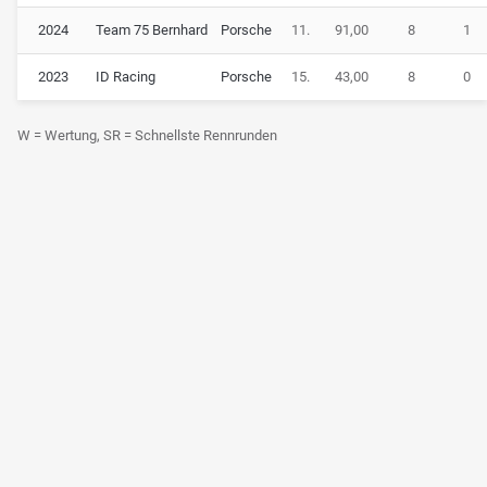
2024
Team 75 Bernhard
Porsche
11.
91,00
8
1
2023
ID Racing
Porsche
15.
43,00
8
0
W = Wertung, SR = Schnellste Rennrunden