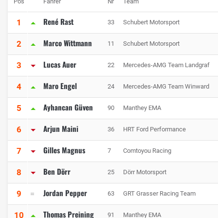
Pos
Fahrer
Nr
Team
René Rast
1
33
Schubert Motorsport
Marco Wittmann
2
11
Schubert Motorsport
Lucas Auer
3
22
Mercedes-AMG Team Landgraf
Maro Engel
4
24
Mercedes-AMG Team Winward
Ayhancan Güven
5
90
Manthey EMA
Arjun Maini
6
36
HRT Ford Performance
Gilles Magnus
7
7
Comtoyou Racing
Ben Dörr
8
25
Dörr Motorsport
Jordan Pepper
9
63
GRT Grasser Racing Team
Thomas Preining
10
91
Manthey EMA