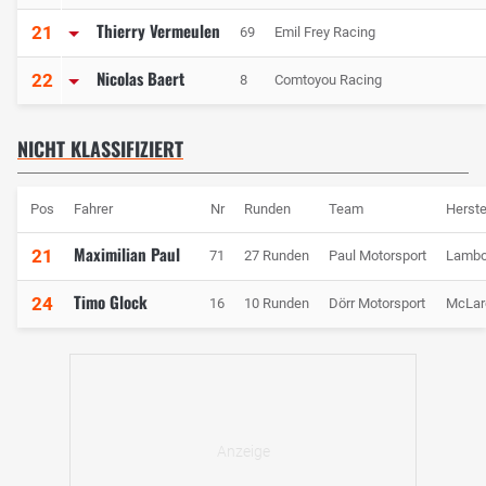
Thierry Vermeulen
21
69
Emil Frey Racing
Nicolas Baert
22
8
Comtoyou Racing
NICHT KLASSIFIZIERT
Pos
Fahrer
Nr
Runden
Team
Herste
Maximilian Paul
21
71
27 Runden
Paul Motorsport
Lambo
Timo Glock
24
16
10 Runden
Dörr Motorsport
McLar