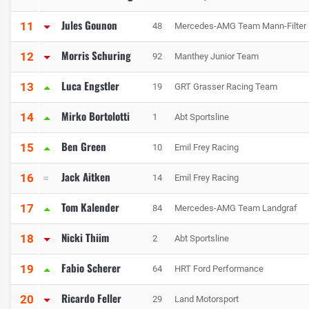
Jules Gounon
11
48
Mercedes-AMG Team Mann-Filter
Morris Schuring
12
92
Manthey Junior Team
Luca Engstler
13
19
GRT Grasser Racing Team
Mirko Bortolotti
14
1
Abt Sportsline
Ben Green
15
10
Emil Frey Racing
Jack Aitken
16
14
Emil Frey Racing
Tom Kalender
17
84
Mercedes-AMG Team Landgraf
Nicki Thiim
18
2
Abt Sportsline
Fabio Scherer
19
64
HRT Ford Performance
Ricardo Feller
20
29
Land Motorsport