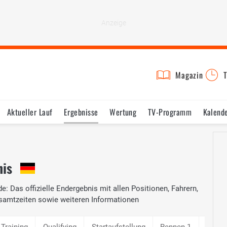
Magazin
T
Aktueller Lauf
Ergebnisse
Wertung
TV-Programm
Kalend
nis
 Das offizielle Endergebnis mit allen Positionen, Fahrern,
samtzeiten sowie weiteren Informationen
 Training
Qualifying
Startaufstellung
Rennen 1
Qualif