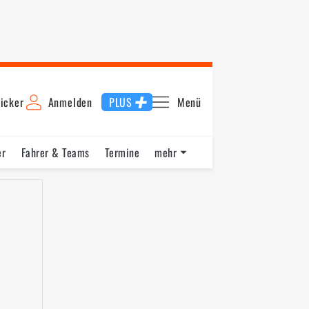
icker
Anmelden
PLUS
Menü
er
Fahrer & Teams
Termine
mehr
ying
Startaufstellung
Rennen 2
Schnellste Runde