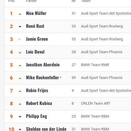
Pos
Fahrer
Nr
Team
Nico Müller
1
51
Audi Sport Team Abt Sportslin
René Rast
2
33
Audi Sport Team Rosberg
Jamie Green
3
53
Audi Sport Team Rosberg
Loic Duval
4
28
Audi Sport Team Phoenix
Jonathan Aberdein
5
27
BMW Team RMR
Mike Rockenfeller
6
99
Audi Sport Team Phoenix
*
Robin Frijns
7
4
Audi Sport Team Abt Sportslin
Robert Kubica
8
8
ORLEN Team ART
Philipp Eng
9
25
BMW Team RBM
Sheldon van der Linde
10
31
BMW Team RBM