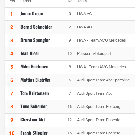
Pos
Fahrer
Nr
Team
Jamie Green
1
3
HWA AG
Bernd Schneider
2
2
HWA AG
Bruno Spengler
3
9
HWA - Team AMG Mercedes
Jean Alesi
4
10
Persson Motorsport
Mika Häkkinen
5
8
HWA - Team AMG Mercedes
Mattias Ekström
6
5
Audi Sport Team Abt Sportsline
Tom Kristensen
7
7
Audi Sport Team Abt
Timo Scheider
8
16
Audi Sport Team Rosberg
Christian Abt
9
12
Audi Sport Team Phoenix
Frank Stippler
10
15
Audi Sport Team Rosberg