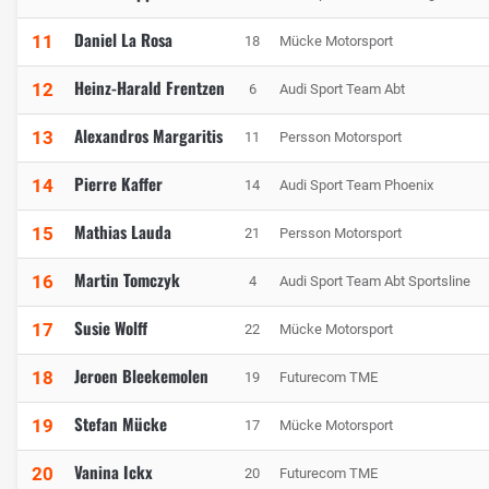
Daniel La Rosa
11
18
Mücke Motorsport
Heinz-Harald Frentzen
12
6
Audi Sport Team Abt
Alexandros Margaritis
13
11
Persson Motorsport
Pierre Kaffer
14
14
Audi Sport Team Phoenix
Mathias Lauda
15
21
Persson Motorsport
Martin Tomczyk
16
4
Audi Sport Team Abt Sportsline
Susie Wolff
17
22
Mücke Motorsport
Jeroen Bleekemolen
18
19
Futurecom TME
Stefan Mücke
19
17
Mücke Motorsport
Vanina Ickx
20
20
Futurecom TME