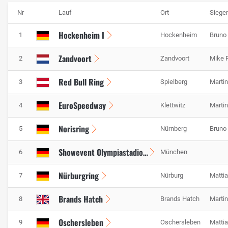
Nr
Lauf
Ort
Sieger
Hockenheim I
1
Hockenheim
Bruno
Zandvoort
2
Zandvoort
Mike 
Red Bull Ring
3
Spielberg
Marti
EuroSpeedway
4
Klettwitz
Marti
Norisring
5
Nürnberg
Bruno
Showevent Olympiastadion
6
München
Nürburgring
7
Nürburg
Matti
Brands Hatch
8
Brands Hatch
Marti
Oschersleben
9
Oschersleben
Matti