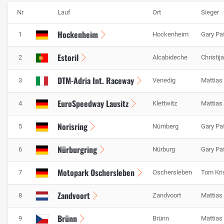
Nr
Lauf
Ort
Sieger
Hockenheim
1
Hockenheim
Gary Paf
Estoril
2
Alcabideche
Christij
DTM-Adria Int. Raceway
3
Venedig
Mattias
EuroSpeedway Lausitz
4
Klettwitz
Mattias
Norisring
5
Nürnberg
Gary Paf
Nürburgring
6
Nürburg
Gary Paf
Motopark Oschersleben
7
Oschersleben
Tom Kri
Zandvoort
8
Zandvoort
Mattias
Brünn
9
Brünn
Mattias