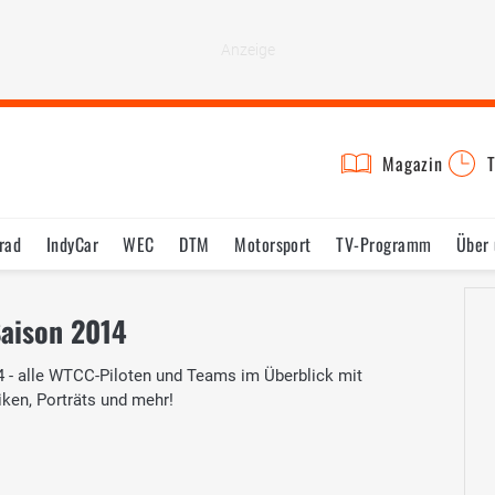
Magazin
T
rad
IndyCar
WEC
DTM
Motorsport
TV-Programm
Über 
aison 2014
- alle WTCC-Piloten und Teams im Überblick mit
iken, Porträts und mehr!