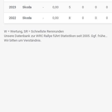
2023
Skoda
-
0,00
5
0
0
0
2022
Skoda
-
0,00
8
0
0
0
W = Wertung, SR = Schnellste Rennrunden
Unsere Datenbank zur WRC Rallye führt Statistiken seit 2005. Ggf. frühere Daten sind derzeit noch nicht berücksichtigt.
Wir bitten um Verständnis.