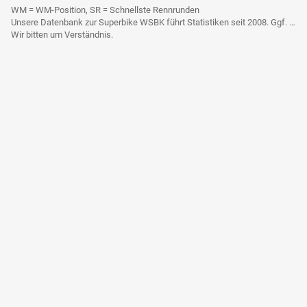
WM = WM-Position, SR = Schnellste Rennrunden
Unsere Datenbank zur Superbike WSBK führt Statistiken seit 2008. Ggf. frühere Daten sind derzeit noch nicht berücksichtigt.
Wir bitten um Verständnis.