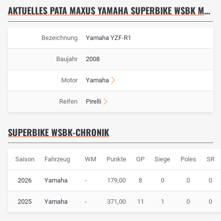
AKTUELLES PATA MAXUS YAMAHA SUPERBIKE WSBK MOTORRAD: YAMAHA YZF-R1
Bezeichnung
Yamaha YZF-R1
Baujahr
2008
Motor
Yamaha
Reifen
Pirelli
SUPERBIKE WSBK-CHRONIK
Saison
Fahrzeug
WM
Punkte
GP
Siege
Poles
SR
2026
Yamaha
-
179,00
8
0
0
0
2025
Yamaha
-
371,00
11
1
0
0