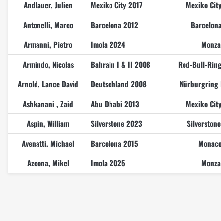
Andlauer, Julien
Mexiko City 2017
Mexiko Cit
Antonelli, Marco
Barcelona 2012
Barcelon
Armanni, Pietro
Imola 2024
Monza
Armindo, Nicolas
Bahrain I & II 2008
Red-Bull-Rin
Arnold, Lance David
Deutschland 2008
Nürburgring 
Ashkanani , Zaid
Abu Dhabi 2013
Mexiko Cit
Aspin, William
Silverstone 2023
Silverston
Avenatti, Michael
Barcelona 2015
Monaco
Azcona, Mikel
Imola 2025
Monza