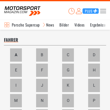
PLUS
Porsche Supercup
News
Bilder
Videos
Ergebnisse
FAHRER
A
B
C
D
E
F
G
H
I
J
K
L
M
N
O
P