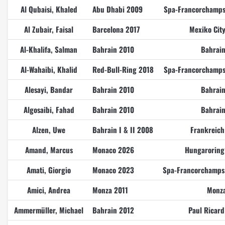
Al Qubaisi, Khaled
Abu Dhabi 2009
Spa-Francorchamps
Al Zubair, Faisal
Barcelona 2017
Mexiko Cit
Al-Khalifa, Salman
Bahrain 2010
Bahrai
Al-Wahaibi, Khalid
Red-Bull-Ring 2018
Spa-Francorchamps
Alesayi, Bandar
Bahrain 2010
Bahrai
Algosaibi, Fahad
Bahrain 2010
Bahrai
Alzen, Uwe
Bahrain I & II 2008
Frankreic
Amand, Marcus
Monaco 2026
Hungaroring
Amati, Giorgio
Monaco 2023
Spa-Francorchamps
Amici, Andrea
Monza 2011
Monza
Ammermüller, Michael
Bahrain 2012
Paul Ricar