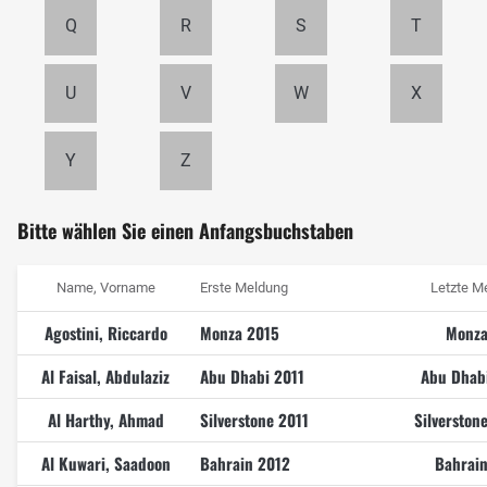
Q
R
S
T
U
V
W
X
Y
Z
Bitte wählen Sie einen Anfangsbuchstaben
Name, Vorname
Erste Meldung
Letzte M
Agostini, Riccardo
Monza 2015
Monza
Al Faisal, Abdulaziz
Abu Dhabi 2011
Abu Dhab
Al Harthy, Ahmad
Silverstone 2011
Silverston
Al Kuwari, Saadoon
Bahrain 2012
Bahrai